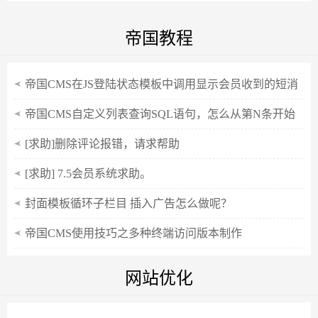
超多，因此建一个站不超过10分钟。在众多...
帝国教程
帝国CMS在JS登陆状态模板中调用显示会员收到的短消
息数
帝国CMS自定义列表查询SQL语句，怎么从第N条开始
查询
[求助]删除评论报错，请求帮助
[求助] 7.5会员系统求助。
封面模板循环子栏目 插入广告怎么做呢？
帝国CMS使用技巧之多种终端访问版本制作
网站优化